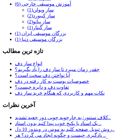
آموزش موسیقی خارجی
(6)
ساز ویولن
(1)
ساز کیبورد
(2)
ساز پیانو
(2)
ساز گیتار
(1)
بزرگان موسیقی ایران
(1)
بزرگان موسیقی دنیا
(1)
تازه ترين مطالب
انواع ساز دف
چقدر زمان میبرد تا ساز دف را یاد بگیریم؟
آیا نواختن دف سخت است؟
خصوصیات پوست به کار رفته در دف
تفاوت دف و دایره چیست؟
نکات مهم و کاربردی که هنگام خرید ساز دف
آخرين نظرات
کلاف سنتور: به چارچوبه چوبی دور جعبه تشدید..
یک استاد یا پکیج خوب پیدا کنید بدون استاد ..
روش تبدیل صفحه کلید به موس در ویندوز 10 دل..
یادگیری چیست و چگونه ایجاد می گردد؟ هر ..