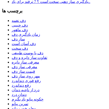
یادگیری ساز دهنی سخت است ؟ 7 ترفند برای یاد..
برچسب ها
دف نغمه
دف حبیبی
دف ماهور
زمان یادگیری دف
ساز دف
دف آسان است
دف سخت
دف با پوست طبیعی
تفاوت ساز دایره و دف
معرفی ساز دایره
معرفی ساز دف
قیمت ساز دف
مهر روی ساز دف
رفع فوری دنداندرد
رفع دنداندرد
درد از ناحیه دندان
دندان درد
چکونه پیانو یاد بگیرم
تمرین پیانو
معلم خوب پیانو